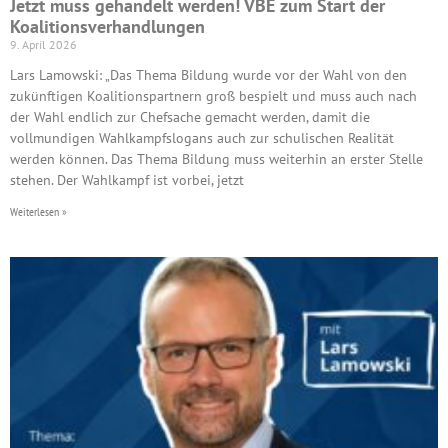
Jetzt muss gehandelt werden! VBE zum Start der
Koalitionsverhandlungen
9. April 2026
Lars Lamowski: „Das Thema Bildung wurde vor der Wahl von den
zukünftigen Koalitionspartnern groß bespielt und muss auch nach
der Wahl endlich zur Chefsache gemacht werden, damit die
vollmundigen Wahlkampfslogans auch zur schulischen Realität
werden können. Das Thema Bildung muss weiterhin an erster Stelle
stehen. Der Wahlkampf ist vorbei, jetzt
Weiterlesen »