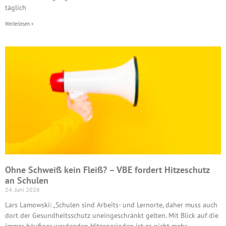
täglich
Weiterlesen »
Ohne Schweiß kein Fleiß? – VBE fordert Hitzeschutz
an Schulen
24. Juni 2026
Lars Lamowski: „Schulen sind Arbeits- und Lernorte, daher muss auch
dort der Gesundheitsschutz uneingeschränkt gelten. Mit Blick auf die
immer häufiger werdenden Hitzeperioden ist es nicht mehr