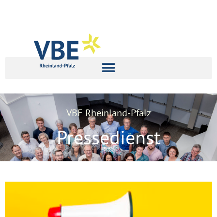
VBE Rheinland-Pfalz
Pressedienst