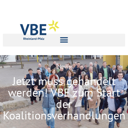
News
Jetzt muss gehandelt
werden! VBE zum Start
der
Koalitionsverhandlungen