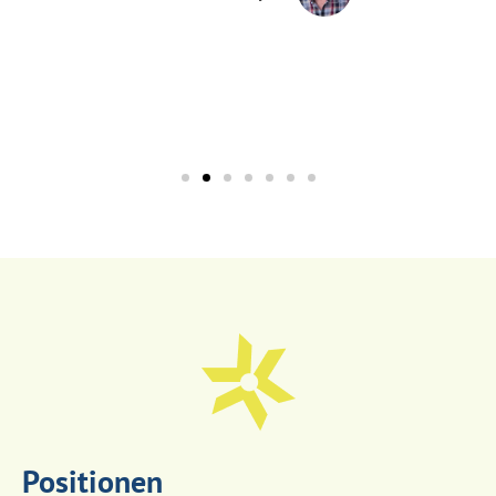
Mi
Theoba
Positionen