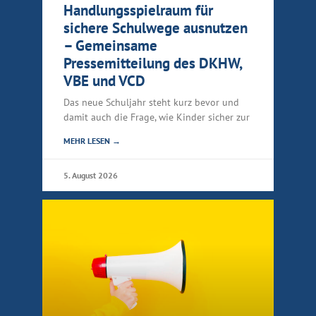
Handlungsspielraum für
sichere Schulwege ausnutzen
– Gemeinsame
Pressemitteilung des DKHW,
VBE und VCD
Das neue Schuljahr steht kurz bevor und
damit auch die Frage, wie Kinder sicher zur
MEHR LESEN →
5. August 2026