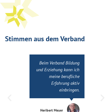
Stimmen aus dem Verband
estand
Beim Verband Bildung
E viele
und Erziehung kann ich
m
evante
meine berufliche
Schul
en und
Erfahrung aktiv
VBE m
en zum
einbringen.
d
ausch.
be
b
Heribert Meyer