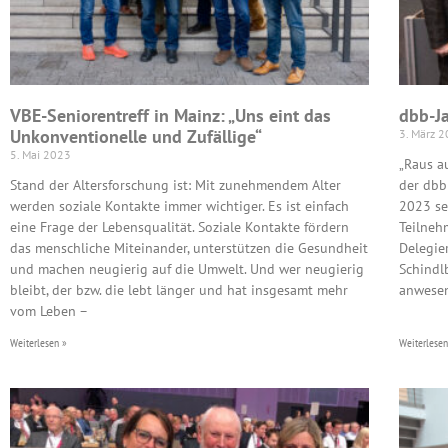
VBE-Seniorentreff in Mainz: „Uns eint das
dbb-J
Unkonventionelle und Zufällige“
3. März 
5. Mai 2023
„Raus a
Stand der Altersforschung ist: Mit zunehmendem Alter
der dbb
werden soziale Kontakte immer wichtiger. Es ist einfach
2023 se
eine Frage der Lebensqualität. Soziale Kontakte fördern
Teilneh
das menschliche Miteinander, unterstützen die Gesundheit
Delegie
und machen neugierig auf die Umwelt. Und wer neugierig
Schindl
bleibt, der bzw. die lebt länger und hat insgesamt mehr
anwesen
vom Leben –
Weiterlesen »
Weiterlesen