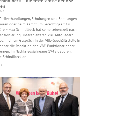
hindlbeck – die feste Größe der VBE-
ren
2023
Tarifverhandlungen, Schulungen und Beratungen
ioren oder beim Kampf um Gerechtigkeit für
äre – Max Schindlbeck hat seine Lebenszeit nach
Pensionierung unseren älteren VBE-Mitgliedern
t. In einem Gespräch in der VBE-Geschäftsstelle in
onnte die Redaktion den VBE-Funktionär näher
ernen. Im Nachkriegsjahrgang 1948 geboren,
te Schindlbeck an
 »