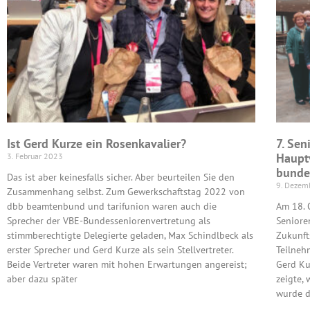
Ist Gerd Kurze ein Rosenkavalier?
7. Sen
Haupt
3. Februar 2023
bunde
Das ist aber keinesfalls sicher. Aber beurteilen Sie den
9. Dezem
Zusammenhang selbst. Zum Gewerkschaftstag 2022 von
dbb beamtenbund und tarifunion waren auch die
Am 18. 
Sprecher der VBE-Bundesseniorenvertretung als
Seniore
stimmberechtigte Delegierte geladen, Max Schindlbeck als
Zukunfts
erster Sprecher und Gerd Kurze als sein Stellvertreter.
Teilneh
Beide Vertreter waren mit hohen Erwartungen angereist;
Gerd Ku
aber dazu später
zeigte, 
wurde d