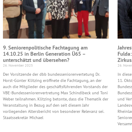
9. Seniorenpolitische Fachtagung am
Jahre
14.10.25 in Berlin Generation Ü65 –
Fulda:
unterschätzt und übersehen?
Zirkus
26. November 2025
26. Nove
Der Vorsitzende der dbb bundesseniorenvertetung Dr.
In dies
Horst-Günter Klitzing eröffnete die Fachtagung, an der
11. Okt
auch die Mitglieder des geschäftsführenden Vorstands der
Bundess
VBE-Bundesseniorenvertretung Max Schindlbeck und Toni
Bundess
Weber teilnahmen. Klitzing betonte, dass die Thematik der
und Ver
Veranstaltung in Bezug auf den seit diesem Jahr
Landesv
vorliegenden Altersbericht von besonderer Relevanz sei.
Rheinla
Staatssekretär Michael
Seniore
Versam