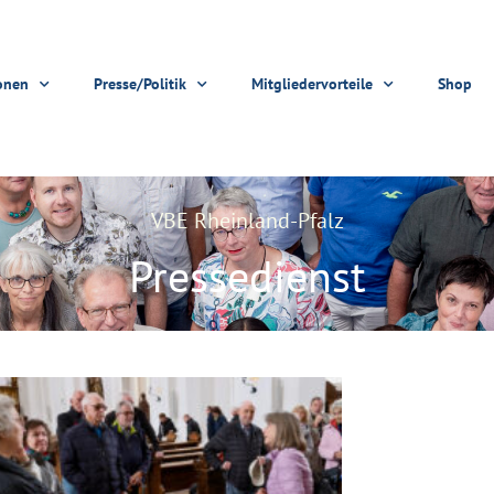
onen
Presse/Politik
Mitgliedervorteile
Shop
VBE Rheinland-Pfalz
Pressedienst