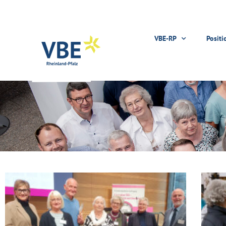
VBE-RP
Positi