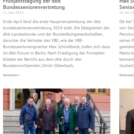
Frühjahrstagung der dbb
Max Sc
Bundesseniorenvertretung
Senio
11. Juni 2024
14. Juli 
Ende April fand die erste Hauptversammlung der dbb
Ob bei 
bundesseniorenvertretung 2024 statt. Die Delegierten der
von Sen
dbb-Landesbünde und der Bundesfachgewerkschaften,
Pension
darunter die Vertreter des VBE, wie der VBE-
seiner 
Bundesseniorensprecher Max Schindlbeck, trafen sich dazu
gewidme
im dbb-Forum in Berlin. Nach Erledigung der Formalien
Mainz k
bildete der Bericht aus dem dbb durch den
kennenl
Bundesvorsitzenden, Ulrich Silberbach,
studier
Weiterlesen »
Weiterlesen