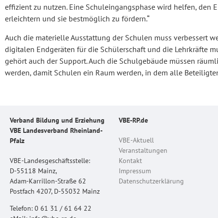
effizient zu nutzen. Eine Schuleingangsphase wird helfen, den E
erleichtern und sie bestmöglich zu fördern.“
Auch die materielle Ausstattung der Schulen muss verbessert w
digitalen Endgeräten für die Schülerschaft und die Lehrkräfte mu
gehört auch der Support. Auch die Schulgebäude müssen räumlic
werden, damit Schulen ein Raum werden, in dem alle Beteiligten
Verband Bildung und Erziehung
VBE-RP.de
VBE Landesverband Rheinland-
VBE-Aktuell
Pfalz
Veranstaltungen
VBE-Landesgeschäftsstelle:
Kontakt
D-55118 Mainz,
Impressum
Adam-Karrillon-Straße 62
Datenschutzerklärung
Postfach 4207, D-55032 Mainz
Telefon: 0 61 31 / 61 64 22