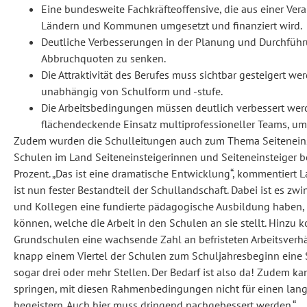
Eine bundesweite Fachkräfteoffensive, die aus einer Ve
Ländern und Kommunen umgesetzt und finanziert wird.
Deutliche Verbesserungen in der Planung und Durchführ
Abbruchquoten zu senken.
Die Attraktivität des Berufes muss sichtbar gesteigert we
unabhängig von Schulform und -stufe.
Die Arbeitsbedingungen müssen deutlich verbessert werd
flächendeckende Einsatz multiprofessioneller Teams, um 
Zudem wurden die Schulleitungen auch zum Thema Seiteneinsti
Schulen im Land Seiteneinsteigerinnen und Seiteneinsteiger be
Prozent. „Das ist eine dramatische Entwicklung“, kommentiert
ist nun fester Bestandteil der Schullandschaft. Dabei ist es zw
und Kollegen eine fundierte pädagogische Ausbildung haben, 
können, welche die Arbeit in den Schulen an sie stellt. Hinzu
Grundschulen eine wachsende Zahl an befristeten Arbeitsverhäl
knapp einem Viertel der Schulen zum Schuljahresbeginn eine S
sogar drei oder mehr Stellen. Der Bedarf ist also da! Zudem k
springen, mit diesen Rahmenbedingungen nicht für einen langf
begeistern. Auch hier muss dringend nachgebessert werden.“