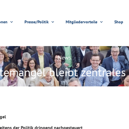
onen
Presse/Politik
Mitgliedervorteile
Shop
News
ftemangel bleibt zentrales
gel
eitens der Politik dringend nachgesteuert