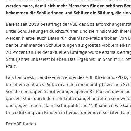
werden muss, damit sich mehr Menschen für den schönen Beru
bekommen die Schülerinnen und Schüler die Bildung, die sie v
Bereits seit 2018 beauftragt der VBE das Sozialforschungsinsti
unter Schulleitungen durchzuführen und sie hinsichtlich ihrer 
werden hierbei auch Daten für Rheinland-Pfalz erhoben. Von 
den teilnehmenden Schulleitungen als größtes Problem erkannt
70 Prozent an. Bei der aktuellen Umfrage wurde erstmals erfrag
Schuljahres unbesetzt blieben. Das Ergebnis: im Schnitt 1,1 of
Pfalz.
Lars Lamowski, Landesvorsitzender des VBE Rheinland-Pfalz, 
bleibt ein zentrales Problem an den rheinland-pfälzischen Sch
Von den befragten Schulleitungen gehen 85 Prozent davon aus,
gar sehr stark durch den Lehrkräftemangel betroffen sein werd
und gegensteuern, damit schulpolitische Maßnahmen wie Ganzt
Unterstützung von Kindern in herausfordernden sozialen Lage
Der VBE fordert: