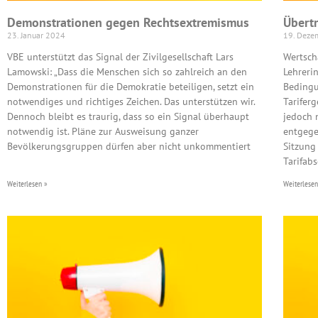
Demonstrationen gegen Rechtsextremismus
Übertr
23. Januar 2024
19. Deze
VBE unterstützt das Signal der Zivilgesellschaft Lars
Wertsch
Lamowski: „Dass die Menschen sich so zahlreich an den
Lehreri
Demonstrationen für die Demokratie beteiligen, setzt ein
Bedingu
notwendiges und richtiges Zeichen. Das unterstützen wir.
Tarifer
Dennoch bleibt es traurig, dass so ein Signal überhaupt
jedoch 
notwendig ist. Pläne zur Ausweisung ganzer
entgege
Bevölkerungsgruppen dürfen aber nicht unkommentiert
Sitzung
Tarifabs
Weiterlesen »
Weiterlesen