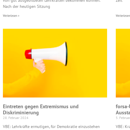
von gut ausgebildeten Lehrkräften bekommen können.”
Zeit
Nach der heutigen Sitzung
Weiterlesen »
Weiterlesen
Eintreten gegen Extremismus und
forsa-
Diskriminierung
Ausst
28. Februar 2024
5. Februa
VBE: Lehrkräfte ermutigen, für Demokratie einzustehen
VBE: Kr