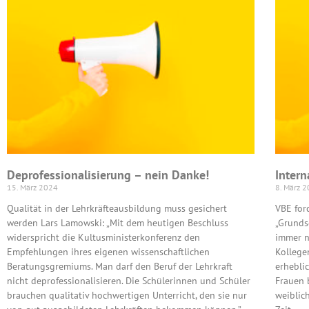
Deprofessionalisierung – nein Danke!
Intern
15. März 2024
8. März 
Qualität in der Lehrkräfteausbildung muss gesichert
VBE ford
werden Lars Lamowski: „Mit dem heutigen Beschluss
„Grunds
widerspricht die Kultusministerkonferenz den
immer n
Empfehlungen ihres eigenen wissenschaftlichen
Kollege
Beratungsgremiums. Man darf den Beruf der Lehrkraft
erhebli
nicht deprofessionalisieren. Die Schülerinnen und Schüler
Frauen 
brauchen qualitativ hochwertigen Unterricht, den sie nur
weiblic