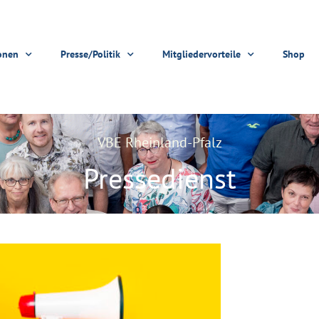
onen
Presse/Politik
Mitgliedervorteile
Shop
VBE Rheinland-Pfalz
Pressedienst