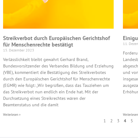
Streikverbot durch Europäischen Gerichtshof
Einig
für Menschenrechte bestätigt
11. Deze
15. Dezember 2023
Forderu
Verlässlichkeit bleibt gewahrt Gerhard Brand,
Landesb
Bundesvorsitzender des Verbandes Bildung und Erziehung
abgesch
(VBE), kommentiert die Bestätigung des Streikverbotes
und von
durch den Europäischen Gerichtshof für Menschenrechte
insgesa
(EGMR) wie folgt: „Wir begrüßen, dass das Tauziehen um
ausgeza
das Streikverbot nun endlich ein Ende hat. Mit der
Erhöhun
Durchsetzung eines Streikrechtes wären der
Beamtenstatus und die damit
Weiterlesen »
Weiterlesen
1
2
3
4
5