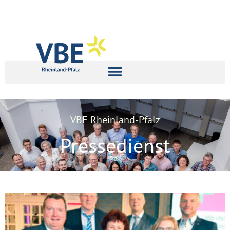
VBE Rheinland-Pfalz
Pressedienst