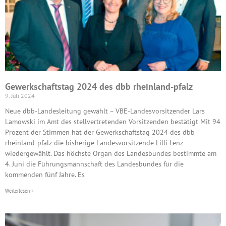
Gewerkschaftstag 2024 des dbb rheinland-pfalz
9. Juli 2024
Neue dbb-Landesleitung gewählt – VBE-Landesvorsitzender Lars
Lamowski im Amt des stellvertretenden Vorsitzenden bestätigt Mit 94
Prozent der Stimmen hat der Gewerkschaftstag 2024 des dbb
rheinland-pfalz die bisherige Landesvorsitzende Lilli Lenz
wiedergewählt. Das höchste Organ des Landesbundes bestimmte am
4. Juni die Führungsmannschaft des Landesbundes für die
kommenden fünf Jahre. Es
Weiterlesen »