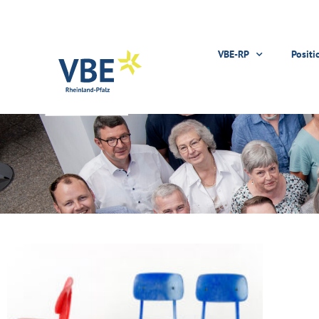
VBE-RP
Positi