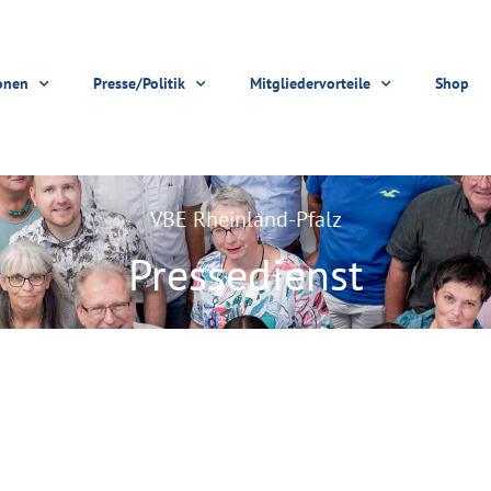
onen
Presse/Politik
Mitgliedervorteile
Shop
VBE Rheinland-Pfalz
Pressedienst