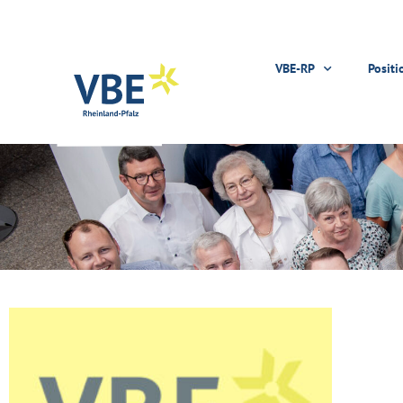
VBE-RP
Positi