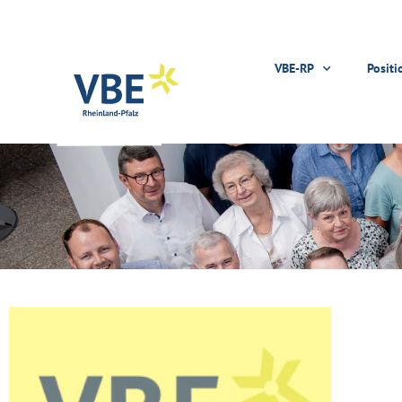
VBE-RP
Positi