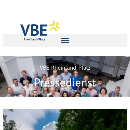
VBE Rheinland-Pfalz
Pressedienst