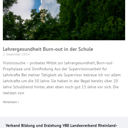
Lehrergesundheit Burn-out in der Schule
2. Dezember 2024
Visionssuche – probates Mittel zur Lehrergesundheit, Burn-out-
Prophylaxe und Sinnfindung Aus der Supervisionsarbeit für
Lehrkräfte Bei meiner Tätigkeit als Supervisor betreue ich vor allem
Lehrkräfte um die 50 Jahre. Sie haben in der Regel bereits über 20
Jahre Schuldienst hinter, aber eben noch gut 15 Jahre vor sich. Die
meisten von
Weiterlesen »
Verband Bildung und Erziehung VBE Landesverband Rheinland-