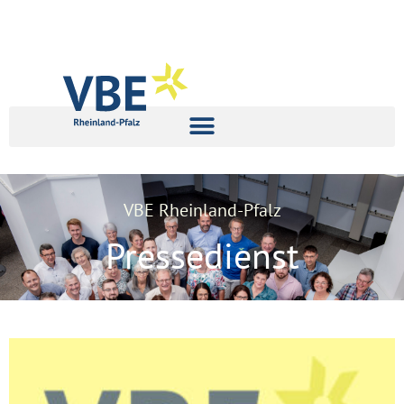
VBE Rheinland-Pfalz
Pressedienst