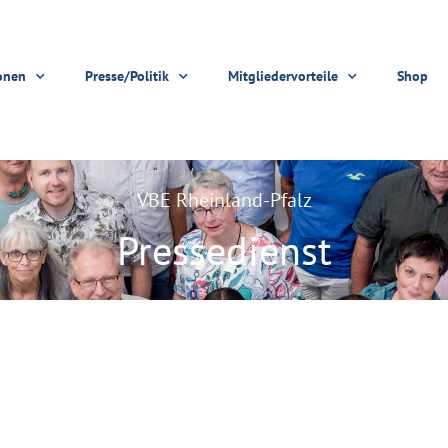
onen
Presse/Politik
Mitgliedervorteile
Shop
VBE Rheinland-Pfalz
Pressedienst