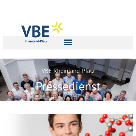
VBE Rheinland-Pfalz
Pressedienst