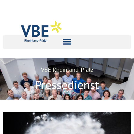
VBE Rheinland-Pfalz
Pressedienst