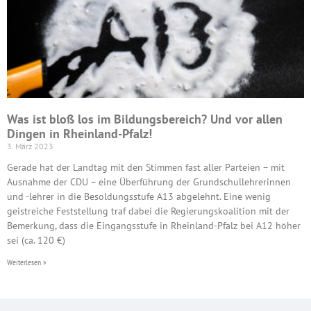
Was ist bloß los im Bildungsbereich? Und vor allen
Dingen in Rheinland-Pfalz!
3. März 2023
Gerade hat der Landtag mit den Stimmen fast aller Parteien – mit
Ausnahme der CDU – eine Überführung der Grundschullehrerinnen
und -lehrer in die Besoldungsstufe A13 abgelehnt. Eine wenig
geistreiche Feststellung traf dabei die Regierungskoalition mit der
Bemerkung, dass die Eingangsstufe in Rheinland-Pfalz bei A12 höher
sei (ca. 120 €)
Weiterlesen »