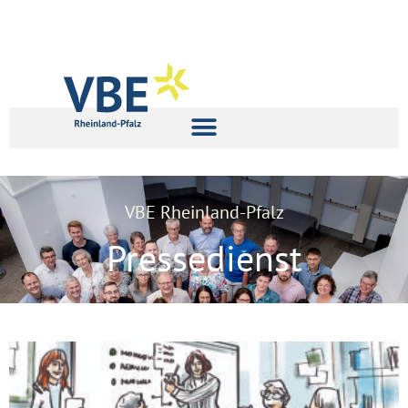
VBE Rheinland-Pfalz
Pressedienst