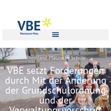
Rheinland-Pfälzische Schule
VBE setzt Forderungen
durch Mit der Änderung
der Grundschulordnung
und der
Verwaltungsvorschrift