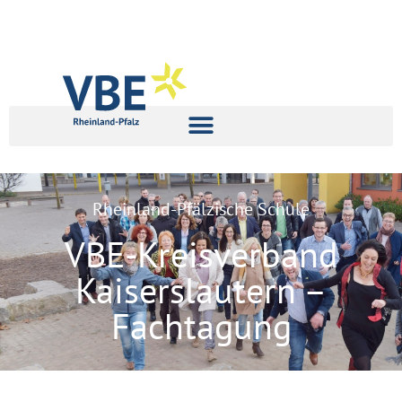
Rheinland-Pfälzische Schule
VBE-Kreisverband
Kaiserslautern –
Fachtagung