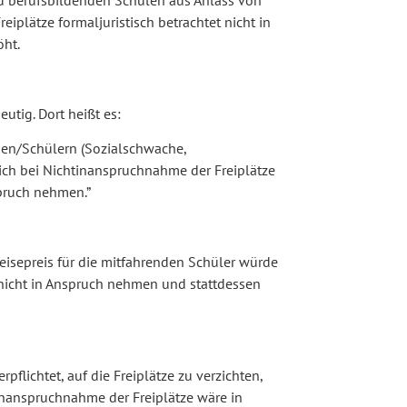
d berufsbildenden Schulen aus Anlass von
reiplätze formaljuristisch betrachtet nicht in
öht.
eutig. Dort heißt es:
nnen/Schülern (Sozialschwache,
ich bei Nichtinanspruchnahme der Freiplätze
spruch nehmen.”
Reisepreis für die mitfahrenden Schüler würde
e nicht in Anspruch nehmen und stattdessen
rpflichtet, auf die Freiplätze zu verzichten,
 Inanspruchnahme der Freiplätze wäre in