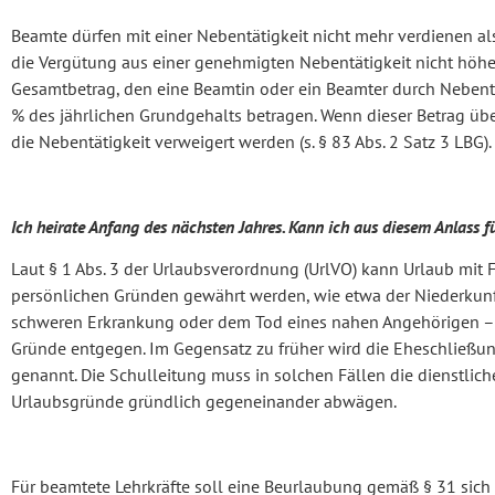
Beamte dürfen mit einer Nebentätigkeit nicht mehr verdienen als
die Vergütung aus einer genehmigten Nebentätigkeit nicht höher 
Gesamtbetrag, den eine Beamtin oder ein Beamter durch Nebentä
% des jährlichen Grundgehalts betragen. Wenn dieser Betrag üb
die Nebentätigkeit verweigert werden (s. § 83 Abs. 2 Satz 3 LBG).
Ich heirate Anfang des nächsten Jahres. Kann ich aus diesem Anlass 
Laut § 1 Abs. 3 der Urlaubsverordnung (UrlVO) kann Urlaub mit
persönlichen Gründen gewährt werden, wie etwa der Niederkunft
schweren Erkrankung oder dem Tod eines nahen Angehörigen – v
Gründe entgegen. Im Gegensatz zu früher wird die Eheschließun
genannt. Die Schulleitung muss in solchen Fällen die dienstlich
Urlaubsgründe gründlich gegeneinander abwägen.
Für beamtete Lehrkräfte soll eine Beurlaubung gemäß § 31 sich