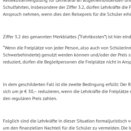
Reisekostenvergütung für Lehrkräfte an allgemeinbildenden un
Schulfahrten, insbesondere der Ziffer 3.2, dürfen Lehrkräfte die F
Anspruch nehmen, wenn dies den Reisepreis für die Schüler erh
Ziffer 3.2 des genannten Merkblattes (“Fahrtkosten”) ist hier eind
“Wenn die Freiplätze von jeder Person, also auch von Schüleri
Schwerbehinderte) genutzt werden können und/oder der Preis s
reduziert, dürfen die Begleitpersonen die Freiplätze nicht in An
In dem geschilderten Fall ist die zweite Bedingung erfüllt: Der 
sich um je € 30,– reduzieren, wenn die Lehrkräfte die Freiplätz
den regulären Preis zahlen.
Folglich sind die Lehrkräfte in dieser Situation formaljuristisch ve
um den finanziellen Nachteil für die Schüler zu vermeiden. Die