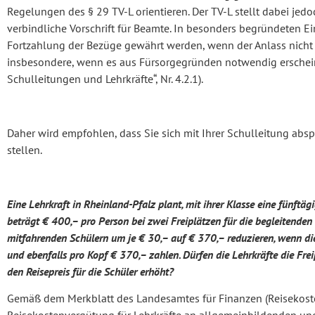
Regelungen des § 29 TV-L orientieren. Der TV-L stellt dabei jedo
verbindliche Vorschrift für Beamte. In besonders begründeten E
Fortzahlung der Bezüge gewährt werden, wenn der Anlass nicht im 
insbesondere, wenn es aus Fürsorgegründen notwendig erscheint
Schulleitungen und Lehrkräfte“, Nr. 4.2.1).
Daher wird empfohlen, dass Sie sich mit Ihrer Schulleitung abs
stellen.
Eine Lehrkraft in Rheinland-Pfalz plant, mit ihrer Klasse eine fünftä
beträgt € 400,– pro Person bei zwei Freiplätzen für die begleitenden 
mitfahrenden Schülern um je € 30,– auf € 370,– reduzieren, wenn di
und ebenfalls pro Kopf € 370,– zahlen. Dürfen die Lehrkräfte die Fr
den Reisepreis für die Schüler erhöht?
Gemäß dem Merkblatt des Landesamtes für Finanzen (Reisekoste