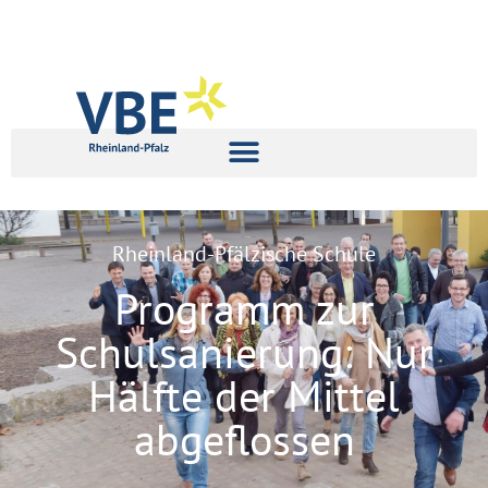
Rheinland-Pfälzische Schule
Programm zur
Schulsanierung: Nur
Hälfte der Mittel
abgeflossen