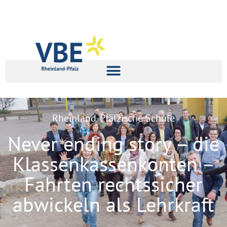
Rheinland-Pfälzische Schule
Never ending story – die
Klassenkassenkonten –
Fahrten rechtssicher
abwickeln als Lehrkraft