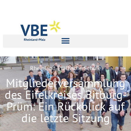
Rheinland-Pfälzische Schule
Mitgliederversammlung
des Eifelkreises Bitburg-
Prüm: Ein Rückblick auf
die letzte Sitzung