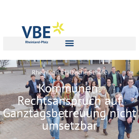
Rheinland-Pfälzische Schule
Kommunen:
Rechtsanspruch auf
Ganztagsbetreuung nicht
umsetzbar