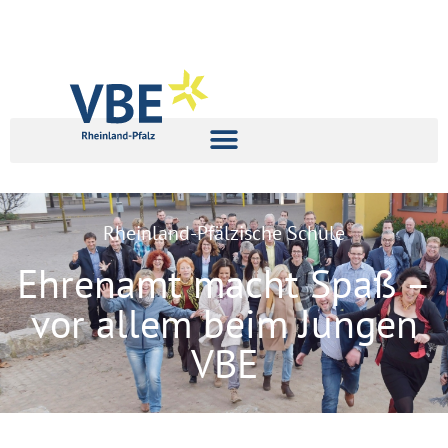
Rheinland-Pfälzische Schule
Ehrenamt macht Spaß –
vor allem beim Jungen
VBE