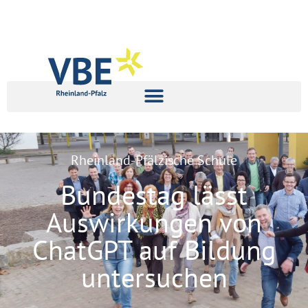
Rheinland-Pfälzische Schule
Bundestag lässt
Auswirkungen von
ChatGPT auf Bildung
untersuchen