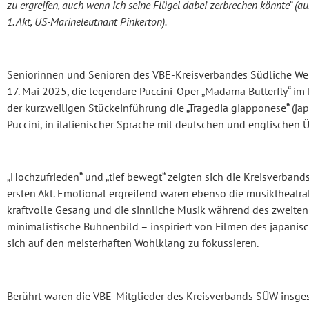
zu ergreifen, auch wenn ich seine Flügel dabei zerbrechen könnte“ (au
1. Akt, US-Marineleutnant Pinkerton).
Seniorinnen und Senioren des VBE-Kreisverbandes Südliche W
17. Mai 2025, die legendäre Puccini-Oper „Madama Butterfly“ im 
der kurzweiligen Stückeinführung die „Tragedia giapponese“ (ja
Puccini, in italienischer Sprache mit deutschen und englischen 
„Hochzufrieden“ und „tief bewegt“ zeigten sich die Kreisverband
ersten Akt. Emotional ergreifend waren ebenso die musiktheatr
kraftvolle Gesang und die sinnliche Musik während des zweiten 
minimalistische Bühnenbild – inspiriert von Filmen des japanisc
sich auf den meisterhaften Wohlklang zu fokussieren.
Berührt waren die VBE-Mitglieder des Kreisverbands SÜW insg