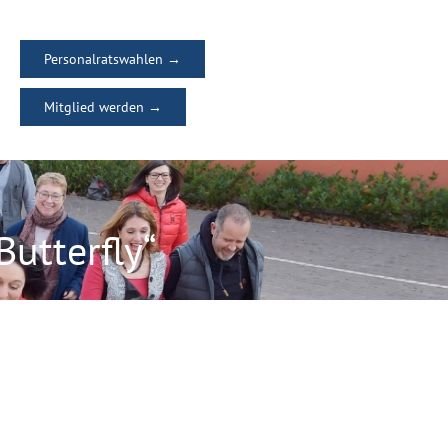
Personalratswahlen →
Mitglied werden →
utterfly“