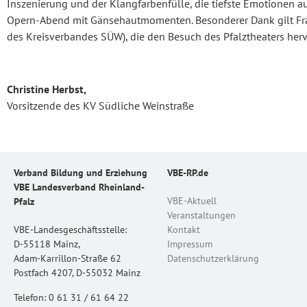
Inszenierung und der Klangfarbenfülle, die tiefste Emotionen a
Opern-Abend mit Gänsehautmomenten. Besonderer Dank gilt Fra
des Kreisverbandes SÜW), die den Besuch des Pfalztheaters herv
Christine Herbst,
Vorsitzende des KV Südliche Weinstraße
Verband Bildung und Erziehung
VBE-RP.de
VBE Landesverband Rheinland-
VBE-Aktuell
Pfalz
Veranstaltungen
VBE-Landesgeschäftsstelle:
Kontakt
D-55118 Mainz,
Impressum
Adam-Karrillon-Straße 62
Datenschutzerklärung
Postfach 4207, D-55032 Mainz
Telefon: 0 61 31 / 61 64 22