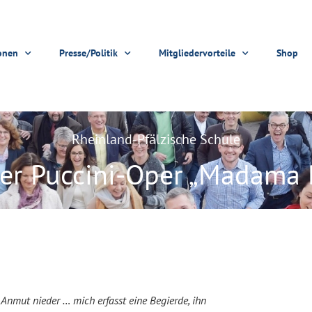
onen
Presse/Politik
Mitgliedervorteile
Shop
Rheinland-Pfälzische Schule
er Puccini-Oper „Madama B
n Anmut nieder … mich erfasst eine Begierde, ihn