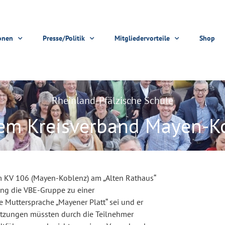
onen
Presse/Politik
Mitgliedervorteile
Shop
Rheinland-Pfälzische Schule
em Kreisverband Mayen-K
em KV 106 (Mayen-Koblenz) am „Alten Rathaus“
ing die VBE-Gruppe zu einer
e Muttersprache „Mayener Platt“ sei und er
etzungen müssten durch die Teilnehmer