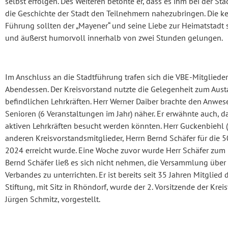
selbst erfolgen. Des Weiteren betonte er, dass es ihm bei der S
die Geschichte der Stadt den Teilnehmern nahezubringen. Die ke
Führung sollten der „Mayener“ und seine Liebe zur Heimatstadt 
und äußerst humorvoll innerhalb von zwei Stunden gelungen.
Im Anschluss an die Stadtführung trafen sich die VBE-Mitglie
Abendessen. Der Kreisvorstand nutzte die Gelegenheit zum Aus
befindlichen Lehrkräften. Herr Werner Daiber brachte den Anwese
Senioren (6 Veranstaltungen im Jahr) näher. Er erwähnte auch, 
aktiven Lehrkräften besucht werden könnten. Herr Guckenbiehl (K
anderen Kreisvorstandsmitglieder, Herrn Bernd Schäfer für die 50
2024 erreicht wurde. Eine Woche zuvor wurde Herr Schäfer zum 
Bernd Schäfer ließ es sich nicht nehmen, die Versammlung über
Verbandes zu unterrichten. Er ist bereits seit 35 Jahren Mitglied
Stiftung, mit Sitz in Rhöndorf, wurde der 2. Vorsitzende der Kr
Jürgen Schmitz, vorgestellt.