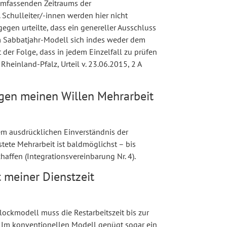
umfassenden Zeitraums der
. Schulleiter/-innen werden hier nicht
gen urteilte, dass ein genereller Ausschluss
em Sabbatjahr-Modell sich indes weder dem
der Folge, dass in jedem Einzelfall zu prüfen
heinland-Pfalz, Urteil v. 23.06.2015, 2 A
egen meinen Willen Mehrarbeit
m ausdrücklichen Einverständnis der
stete Mehrarbeit ist baldmöglichst – bis
haffen (Integrationsvereinbarung Nr. 4).
t meiner Dienstzeit
lockmodell muss die Restarbeitszeit bis zur
. Im konventionellen Modell genügt sogar ein