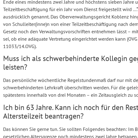
Ende eines mindestens zwei Jahre und höchstens sieben Jahre 
Teilzeitbeschäftigung für ein Jahr vom Dienst freigestellt wird …“
ausdrücklich genannt. Das Oberverwaltungsgericht Koblenz hinge
von Schulleiter(inne)n von einer Teilzeitbeschäftigung nach d
Gesetz noch den Verwaltungsvorschriften entnehmen lässt – mit 
sei, ob eine adäquate Vertretung eingerichtet werden kann (OVG R
11033/14.OVG).
Muss ich als schwerbehinderte Kollegin g
leisten?
Das persönliche wöchentliche Regelstundenmaß darf nur mit de
schwerbehinderten Lehrkraft überschritten werden. Für die gelei
spätestens innerhalb von drei Monaten – ein Zeitausgleich zu sc
Ich bin 63 Jahre. Kann ich noch für den Res
Altersteilzeit beantragen?
Das können Sie gerne tun. Sie sollten Folgendes beachten: Im B
gesetzlichen Altersgrenze noch mindestens zwei Jahre betragen