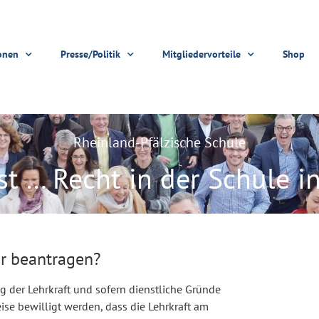
onen
Presse/Politik
Mitgliedervorteile
Shop
Rheinland-Pfälzische Schule
ist … Recht in der Schule 
hr beantragen?
rag der Lehrkraft und sofern dienstliche Gründe
ise bewilligt werden, dass die Lehrkraft am