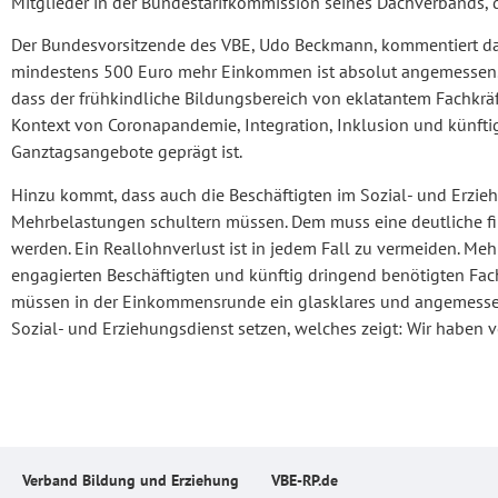
Mitglieder in der Bundestarifkommission seines Dachverbands,
Der Bundesvorsitzende des VBE, Udo Beckmann, kommentiert da
mindestens 500 Euro mehr Einkommen ist absolut angemessen. E
dass der frühkindliche Bildungsbereich von eklatantem Fachk
Kontext von Coronapandemie, Integration, Inklusion und künft
Ganztagsangebote geprägt ist.
Hinzu kommt, dass auch die Beschäftigten im Sozial- und Erzie
Mehrbelastungen schultern müssen. Dem muss eine deutliche f
werden. Ein Reallohnverlust ist in jedem Fall zu vermeiden. Meh
engagierten Beschäftigten und künftig dringend benötigten Fachk
müssen in der Einkommensrunde ein glasklares und angemessen
Sozial- und Erziehungsdienst setzen, welches zeigt: Wir haben v
Verband Bildung und Erziehung
VBE-RP.de