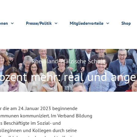
onen
Presse/Politik
Mitgliedervorteile
Shop
Rheinland-Pfälzische Schule
rozent mehr: real und ang
r die am 24. Januar 2023 beginnende
ommunen kommuniziert. Im Verband Bildung
ls Beschäftigte im Sozial- und
 Kolleginnen und Kollegen durch seine