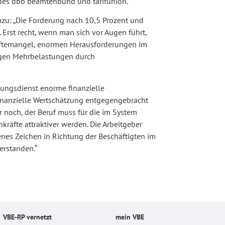
 des dbb beamtenbund und tarifunion.
zu: „Die Forderung nach 10,5 Prozent und
rst recht, wenn man sich vor Augen führt,
räftemangel, enormen Herausforderungen im
igen Mehrbelastungen durch
hungsdienst enorme finanzielle
inanzielle Wertschätzung entgegengebracht
r noch, der Beruf muss für die im System
räfte attraktiver werden. Die Arbeitgeber
es Zeichen in Richtung der Beschäftigten im
erstanden.“
VBE-RP vernetzt
mein VBE