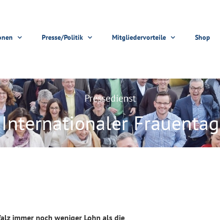
onen
Presse/Politik
Mitgliedervorteile
Shop
Pressedienst
Internationaler Frauentag
falz immer noch weniger Lohn als die