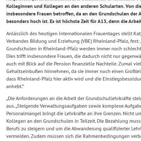
Kolleginnen und Kollegen an den anderen Schularten. Von di
insbesondere Frauen betroffen, da an den Grundschulen der A
besonders hoch ist. Es ist höchste Zeit für A13, denn die Arbei
Anlässlich des heutigen Internationalen Frauentages stellt Katj
Verbandes Bildung und Erziehung (VBE) Rheinland-Pfalz, fest:
Grundschulen in Rheinland-Pfalz werden immer noch schlechte
Dies trifft insbesondere Frauen, die dadurch nicht nur gegenw
auch mit Blick auf die Pension finanzielle Nachteile. Zumal viel
Gehaltseinbußen hinnehmen, da sie immer noch einen Großteil 
dass Rheinland-Pfalz hier aktiv wird und die Einstiegsbesoldu
anhebt.”
„Die Anforderungen an die Arbeit der Grundschullehrkräfte steig
aus. „Steigende Verwaltungsaufgaben sowie komplexe Aufgaben
Personalmangel bringt die Lehrkräfte an ihre Grenzen. Nicht u
Kollegen an den Grundschulen in Teilzeit. Die Bezahlung muss 
Berufs zu steigern und um die Abwanderung qualifizierter Leh
vermeiden. Zudem müssen sich die Rahmenbedingungen verbes